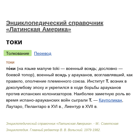
Энциклопедический справочник
«Латинская Америка»
токи
Толкование
Перевод
токи
то́ки
(на языке мапуче toki — военный вождь; дословно —
боевой топор), военный вождь у арауканов, возглавлявший, как
правило, ополчение племенного союза. Институт
Т.
возник в
доколумбову эпоху и укрепился в ходе борьбы арауканов
против испанских колонизаторов. Наиболее заметную роль во
время испано-арауканских войн сыграли
Т.
—
Кауполикан
,
Лаутаро, Пелантаро в XVI в., Лиентур в XVII в.
Энциклопедический справочник «Латинская Америка». - М.: Советская
Энциклопедия
.
Главный редактор В. В. Вольский
.
1979-1982
.