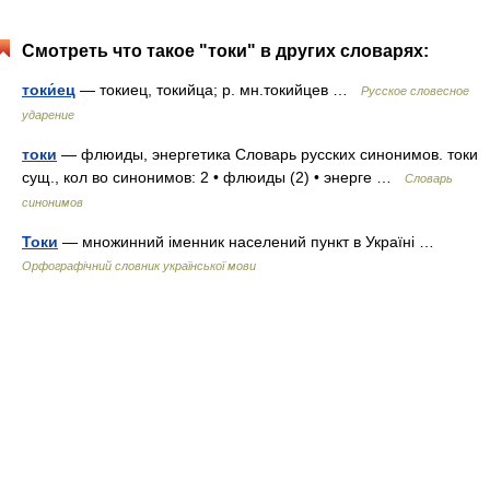
Смотреть что такое "токи" в других словарях:
токи́ец
— токиец, токийца; р. мн.токийцев …
Русское словесное
ударение
токи
— флюиды, энергетика Словарь русских синонимов. токи
сущ., кол во синонимов: 2 • флюиды (2) • энерге …
Словарь
синонимов
Токи
— множинний іменник населений пункт в Україні …
Орфографічний словник української мови